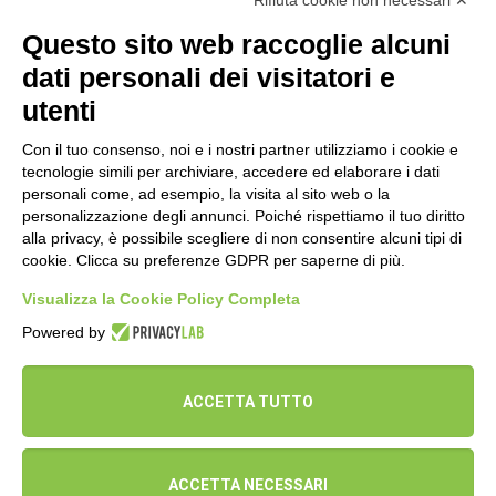
Raggio di sole… ciò che ha porta to in campo
Rifiuta cookie non necessari ✕
scientifico Rosalind con la su a scoperta sul
Questo sito web raccoglie alcuni
DNA. Giallo è il colore della luce e della scienza
dati personali dei visitatori e
e Rosalind con la sua tenacia e la sua
utenti
intelligenza, nonostante sia morta
giovanissima, ha illuminato la scienza e la
Con il tuo consenso, noi e i nostri partner utilizziamo i cookie e
medicina.
tecnologie simili per archiviare, accedere ed elaborare i dati
personali come, ad esempio, la visita al sito web o la
personalizzazione degli annunci. Poiché rispettiamo il tuo diritto
alla privacy, è possibile scegliere di non consentire alcuni tipi di
TORNA AL ROSETO
cookie. Clicca su preferenze GDPR per saperne di più.
Visualizza la Cookie Policy Completa
Powered by
Privacy policy
ACCETTA TUTTO
© 2019 Orticelli Ribelli. All Rights Reserved.
ACCETTA NECESSARI