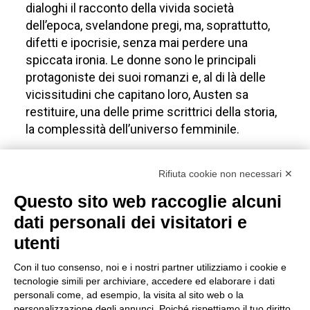
dialoghi il racconto della vivida società
dell’epoca, svelandone pregi, ma, soprattutto,
difetti e ipocrisie, senza mai perdere una
spiccata ironia. Le donne sono le principali
protagoniste dei suoi romanzi e, al di là delle
vicissitudini che capitano loro, Austen sa
restituire, una delle prime scrittrici della storia,
la complessità dell’universo femminile.
La Rosa
Rifiuta cookie non necessari ✕
Belle Epoque
Questo sito web raccoglie alcuni
dati personali dei visitatori e
Rosa a cespuglio, rifiorente a fiore grande poco
utenti
profumata ma la sua bellezza sta nel bouquet
di colori al suo sbocciare regala ai nostri occhi
Con il tuo consenso, noi e i nostri partner utilizziamo i cookie e
– h 80 /100 cm
tecnologie simili per archiviare, accedere ed elaborare i dati
personali come, ad esempio, la visita al sito web o la
personalizzazione degli annunci. Poiché rispettiamo il tuo diritto