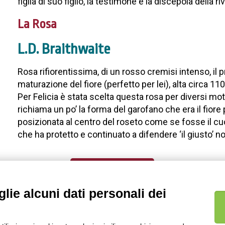
figlia di suo figlio, la testimone e la discepola della
La Rosa
L.D. Braithwaite
Rosa rifiorentissima, di un rosso cremisi intenso, il 
maturazione del fiore (perfetto per lei), alta circa 11
Per Felicia è stata scelta questa rosa per diversi moti
richiama un po’ la forma del garofano che era il fiore p
posizionata al centro del roseto come se fosse il 
che ha protetto e continuato a difendere ‘il giusto’ no
TORNA AL ROSETO
lie alcuni dati personali dei