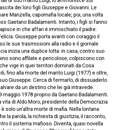
nali di suo marito Luigi, lo ammonisce sul
scita dei loro figli Giuseppe e Giovanni. Le
sare Manzella, capomafia locale; poi, una volta
ss Gaetano Badalamenti. Intanto, i figli si fanno
apisce in che affari è immischiato il padre:
licia. Giuseppe porta avanti con coraggio il
o le sue trasmissioni alla radio e il giornale
icia inizia una duplice lotta: in casa, contro suo
eppino sono affilate e pericolose, colpiscono con
he vige in quei territori dominati da Cosa
cili, fino alla morte del marito Luigi (1977) e oltre,
 suo Giuseppe. Cerca di fermarlo, di dissuaderlo
alvare da un destino che lei già intravede.
 9 maggio 1978 proprio da Gaetano Badalamenti.
a vita di Aldo Moro, presidente della Democrazia
 è solo un’altra morte di mafia. Nella lontana
e la parola, la richiesta di giustizia, il racconto,
tro il sistema mafioso. Diventa, quasi novella