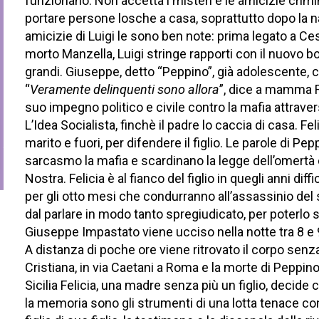
funzionano. Non accetta i misteri e le amicizie crimi
portare persone losche a casa, soprattutto dopo la na
amicizie di Luigi le sono ben note: prima legato a Ce
morto Manzella, Luigi stringe rapporti con il nuovo bo
grandi. Giuseppe, detto “Peppino”, già adolescente, c
“
Veramente delinquenti sono allora
”, dice a mamma Fe
suo impegno politico e civile contro la mafia attravers
L’Idea Socialista, finchè il padre lo caccia di casa. Fel
marito e fuori, per difendere il figlio. Le parole di P
sarcasmo la mafia e scardinano la legge dell’omertà c
Nostra. Felicia è al fianco del figlio in quegli anni diffi
per gli otto mesi che condurranno all’assassinio del
dal parlare in modo tanto spregiudicato, per poterlo s
Giuseppe Impastato viene ucciso nella notte tra 8 e
A distanza di poche ore viene ritrovato il corpo senz
Cristiana, in via Caetani a Roma e la morte di Peppino
Sicilia Felicia, una madre senza più un figlio, decide ch
la memoria sono gli strumenti di una lotta tenace con