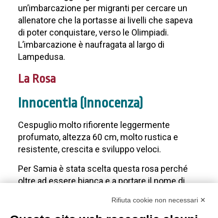
un’imbarcazione per migranti per cercare un
allenatore che la portasse ai livelli che sapeva
di poter conquistare, verso le Olimpiadi.
L’imbarcazione è naufragata al largo di
Lampedusa.
La Rosa
Innocentia (innocenza)
Cespuglio molto rifiorente leggermente
profumato, altezza 60 cm, molto rustica e
resistente, crescita e sviluppo veloci.
Per Samia è stata scelta questa rosa perché
oltre ad essere bianca e a portare il nome di
innocenza cresce velocemente come ha
Rifiuta cookie non necessari ✕
dovuto fare lei. E’ una rosa forte e resistente
come Samia che ha dovuto sopportare prove