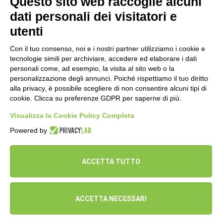
Questo sito web raccoglie alcuni
difficilissime.
dati personali dei visitatori e
utenti
Collocata all’inizio del roseto perché tutti
dovrebbero conoscere la sua storia e non
Con il tuo consenso, noi e i nostri partner utilizziamo i cookie e
dimenticare mai la sua forza e il suo coraggio
tecnologie simili per archiviare, accedere ed elaborare i dati
personali come, ad esempio, la visita al sito web o la
personalizzazione degli annunci. Poiché rispettiamo il tuo diritto
alla privacy, è possibile scegliere di non consentire alcuni tipi di
TORNA AL ROSETO
cookie. Clicca su preferenze GDPR per saperne di più.
Visualizza la Cookie Policy Completa
Powered by
Privacy policy
ACCETTA TUTTO
© 2019 Orticelli Ribelli. All Rights Reserved.
ACCETTA NECESSARI
Disegni di Giuseppe Vitale.