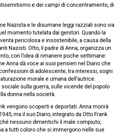
l’antisemitismo e dei campi di concentramento, di
me Nazista e le disumane leggi razziali sono via
quel momento tutelata dai genitori. Quando la
iventa pericolosa e insostenibile, a causa della
nti Nazisti. Otto, il padre di Anna, organizza un
ento, con l’idea di rimanere poche settimane:
 che Anna dà voce ai suoi pensieri nel Diario che
confessioni di adolescente, tra interessi, sogni
maturazione morale e umana dell’autrice.
sociale sulla guerra, sulle vicende del popolo
lla donna nella società.
ank vengono scoperti e deportati. Anna morirà
5, ma il suo Diario, integrato da Otto Frank
 perché nessuno dimentichi il male compiuto,
 a tutti coloro che si immergono nelle sue