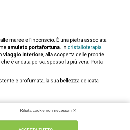
a, alle maree e l’inconscio. È una pietra associata
come
amuleto
portafortuna
. In
cristalloterapia
un
viaggio interiore
, alla scoperta delle proprie
e che è andata persa, spesso la più vera. Porta
istente e profumata, la sua bellezza delicata
Rifiuta cookie non necessari ✕
ACCETTA TUTTO